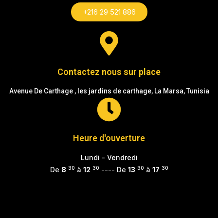
+216 29 521 886
Contactez nous sur place
Avenue De Carthage , les jardins de carthage, La Marsa, Tunisia
Heure d'ouverture
Lundi - Vendredi
30
30
30
30
De
8
à
12
---- De
13
à
17